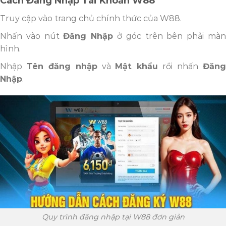
Cách Đăng Nhập Tài Khoản W88
Truy cập vào trang chủ chính thức của W88.
Nhấn vào nút
Đăng Nhập
ở góc trên bên phải mà
hình.
Nhập
Tên đăng nhập
và
Mật khẩu
rồi nhấn
Đăn
Nhập
.
Quy trình đăng nhập tại W88 đơn giản