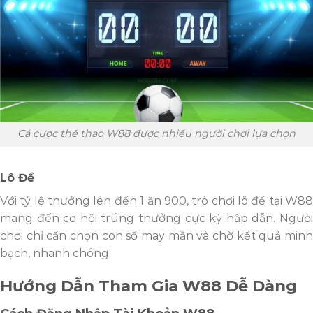
Cá cược thể thao W88 được nhiều người chơi lựa chọn
Lô Đề
Với tỷ lệ thưởng lên đến 1 ăn 900, trò chơi lô đề tại W88
mang đến cơ hội trúng thưởng cực kỳ hấp dẫn. Người
chơi chỉ cần chọn con số may mắn và chờ kết quả minh
bạch, nhanh chóng.
Hướng Dẫn Tham Gia W88 Dễ Dàng