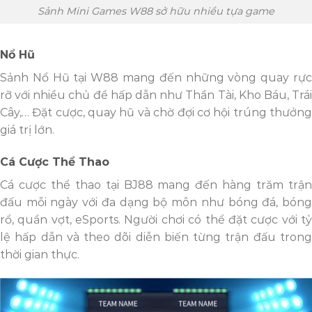
Sảnh Mini Games W88 sở hữu nhiều tựa game
Nổ Hũ
Sảnh Nổ Hũ tại W88 mang đến những vòng quay rực
rỡ với nhiều chủ đề hấp dẫn như Thần Tài, Kho Báu, Trái
Cây,… Đặt cược, quay hũ và chờ đợi cơ hội trúng thưởng
giá trị lớn.
Cá Cược Thể Thao
Cá cược thể thao tại
BJ88
mang đến hàng trăm trận
đấu mỗi ngày với đa dạng bộ môn như bóng đá, bóng
rổ, quần vợt, eSports. Người chơi có thể đặt cược với tỷ
lệ hấp dẫn và theo dõi diễn biến từng trận đấu trong
thời gian thực.