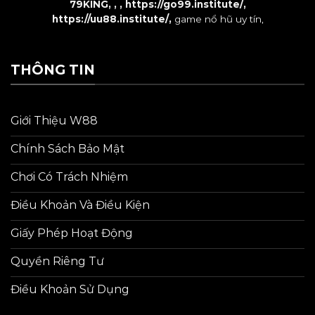
79KING
, , ,
https://go99.institute/
,
https://uu88.institute/
,
game nổ hũ uy tín
,
THÔNG TIN
Giới Thiệu W88
Chính Sách Bảo Mật
Chơi Có Trách Nhiệm
Điều Khoản Và Điều Kiện
Giấy Phép Hoạt Động
Quyền Riêng Tư
Điều Khoản Sử Dụng