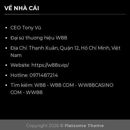
VỀ NHÀ CÁI
CEO Tony Vũ
Đại sứ thương hiệu W88
Địa Chỉ: Thạnh Xuân, Quận 12, Hồ Chí Minh, Việt
Nam
Website:
https://w88s.vip/
Hotline: 0971487214
Tìm kiếm: W88 - W88 COM - WW88CASINO
COM - WW88
Copyright 2026 ©
Flatsome Theme