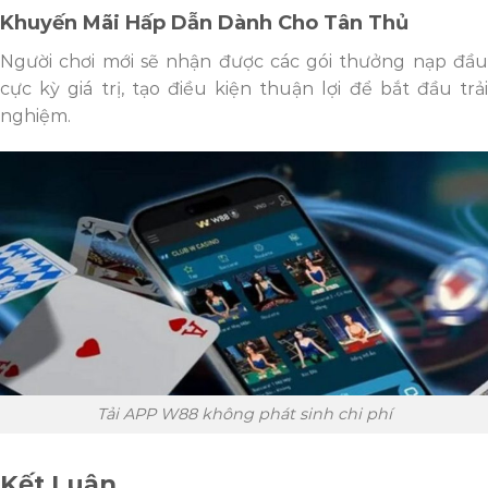
Khuyến Mãi Hấp Dẫn Dành Cho Tân Thủ
Người chơi mới sẽ nhận được các gói thưởng nạp đầu
cực kỳ giá trị, tạo điều kiện thuận lợi để bắt đầu trải
nghiệm.
Tải APP W88 không phát sinh chi phí
Kết Luận