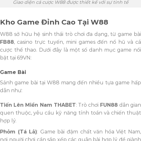
Giao diện cá cược W88 được thiết kế với sự tinh tế
Kho Game Đỉnh Cao Tại W88
W88 sở hữu hệ sinh thái trò chơi đa dạng, từ game bài
FB88
, casino trực tuyến, mini games đến nổ hũ và cá
cược thể thao. Dưới đây là một số danh mục game nổi
bật tại
69VN
:
Game Bài
Sảnh game bài tại W88 mang đến nhiều tựa game hấp
dẫn như:
Tiến Lên Miền Nam
THABET
: Trò chơi
FUN88
dân gia
quen thuộc, yêu cầu kỹ năng tính toán và chiến thuật
hợp lý.
Phỏm (Tá Lả)
: Game bài đậm chất văn hóa Việt Nam
nơi người chơi cần sắp xếp các quân bài hợp lý để giành