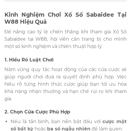
Kinh Nghiệm Chơi Xổ Số Sabaidee Tại
W88 Hiệu Quả
Để nâng cao tỷ lệ chiến thắng khi tham gia Xổ Số
Sabaidee tại W88, hội viên cần trang bị cho mình
một số kinh nghiệm và chiến thuật hợp lý:
1. Hiểu Rõ Luật Chơi
Nắm vững quy tắc hoạt động của các cửa cược sẽ
giúp người chơi đưa ra quyết định phù hợp. Việc
hiểu rõ từng hình thức cược giúp bạn tối ưu hóa
khả năng nhận thưởng và hạn chế rủi ro khi tham
gia.
2. Chọn Cửa Cược Phù Hợp
Nếu là tân binh, bạn nên bắt đầu với
cược một
số bất kỳ
hoặc
ba số ngẫu nhiên
để làm quen.