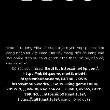
W88 là thương hiệu cá cược trực tuyến hợp pháp được
công nhận tại Việt Nam. Nơi đây mang đến đa dạng các
sản phẩm dịch vụ cá cược như thể thao, nổ hũ, bắn cá,
casino, xổ số...
Đối tác của nhà cái:
Bet88,
,
https://mb66p.com/
,
https://mb66q.com/
,
mb66
,
mb66
,
https://mb66az.com/
,
BET88
,
23WIN
,
https://mb66.works/
, ,
Go99
,
Cổng game U888
,
789WIN
, , , ww88,
keo nha cai
, , Fun88,
ok365
,
GO99
,
79KING
, , ,
https://go99.institute/
,
https://uu88.institute/
,
game nổ hũ uy tín
,