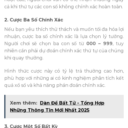
cả khi thứ tự các con số không chính xác hoàn toàn.
2. Cược Ba Số Chính Xác
Nếu bạn yêu thích thử thách và muốn tối đa hóa lợi
nhuận, cược ba số chính xác là lựa chọn lý tưởng.
Người chơi sẽ chọn ba con số từ
000 – 999
, tuy
nhiên cần phải dự đoán chính xác thứ tự của chúng
khi quay thưởng.
Hình thức cược này có tỷ lệ trả thưởng cao hơn,
phù hợp với những ai có kinh nghiệm phân tích kết
quả xổ số và khả năng phán đoán chính xác.
Xem thêm:
Dàn Đề Bất Tử - Tổng Hợp
Những Thông Tin Mới Nhất 2025
3. Cược Một Số Bất Kỳ