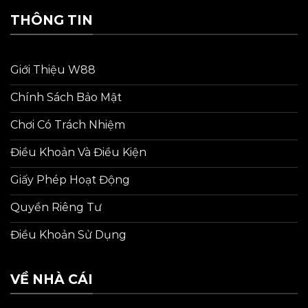
THÔNG TIN
Giới Thiệu W88
Chính Sách Bảo Mật
Chơi Có Trách Nhiệm
Điều Khoản Và Điều Kiện
Giấy Phép Hoạt Động
Quyền Riêng Tư
Điều Khoản Sử Dụng
VỀ NHÀ CÁI