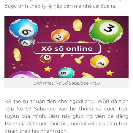
được tính theo tỷ lệ hấp dẫn mà nhà cái đưa ra.
Giới thiệu Xổ Số Sabaidee W88
Để tạo sự thuận tiện cho người chơi, W88 đã tích
hợp Xổ Số Sabaidee vào hệ thống cá cược trực
tuyến của mình. Điều này giúp hội viên dễ dàng
tham gia đặt cược mọi lúc, mọi nơi với giao diện trực
quan, thao tác nhanh gọn.