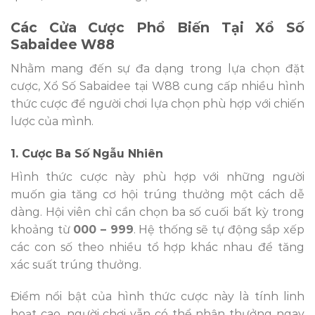
Các Cửa Cược Phổ Biến Tại Xổ Số
Sabaidee W88
Nhằm mang đến sự đa dạng trong lựa chọn đặt
cược, Xổ Số Sabaidee tại W88 cung cấp nhiều hình
thức cược để người chơi lựa chọn phù hợp với chiến
lược của mình.
1. Cược Ba Số Ngẫu Nhiên
Hình thức cược này phù hợp với những người
muốn gia tăng cơ hội trúng thưởng một cách dễ
dàng. Hội viên chỉ cần chọn ba số cuối bất kỳ trong
khoảng từ
000 – 999
. Hệ thống sẽ tự động sắp xếp
các con số theo nhiều tổ hợp khác nhau để tăng
xác suất trúng thưởng.
Điểm nổi bật của hình thức cược này là tính linh
hoạt cao, người chơi vẫn có thể nhận thưởng ngay