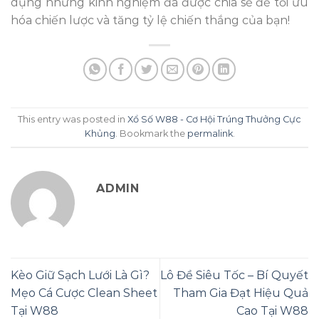
dụng những kinh nghiệm đã được chia sẻ để tối ưu
hóa chiến lược và tăng tỷ lệ chiến thắng của bạn!
This entry was posted in
Xổ Số W88 - Cơ Hội Trúng Thưởng Cực
Khủng
. Bookmark the
permalink
.
ADMIN
Kèo Giữ Sạch Lưới Là Gì?
Lô Đề Siêu Tốc – Bí Quyết
Mẹo Cá Cược Clean Sheet
Tham Gia Đạt Hiệu Quả
Tại W88
Cao Tại W88